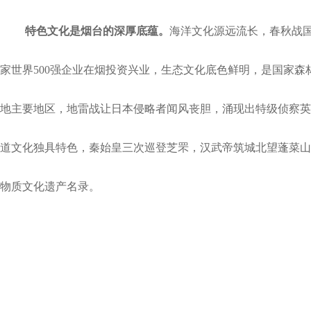
特色文化是烟台的深厚底蕴。
海洋文化源远流长，春秋战
家世界500强企业在烟投资兴业，生态文化底色鲜明，是国家
地主要地区，地雷战让日本侵略者闻风丧胆，涌现出特级侦察英
道文化独具特色，秦始皇三次巡登
芝罘
，汉武帝
筑
城北望蓬菜山
物质文化遗产名录
。