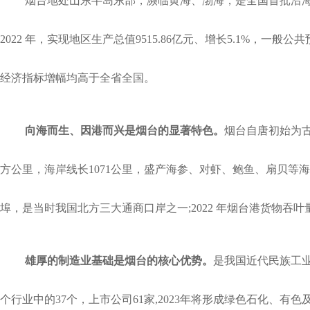
烟台地处山东半岛东部，濒临黄海、渤海，是全国首批沿
2022 年，实现地区生产总值9515
.
86亿元、增长5.1%，一般公共
经济指标增幅均高于全省全国。
向海而生、因港而兴是烟台的显著特色。
烟台自唐初始为
方公里，海岸线长1071公里，盛产海参、对虾、鲍鱼、扇贝等海珍品
埠，是当时我国北方三大通商口岸之一;2022 年烟台港货物吞
雄厚的制造业基础是烟台的核心优势。
是我国近代民族工
个行业中的37个，上市公司61家,2023年将形成绿色石化、